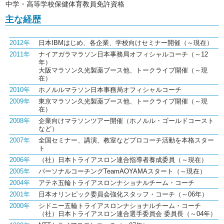
中学・高等学校保健体育教員免許資格
主な経歴
2012年
日本IBMはじめ、各企業、学校向けセミナー開催（～現在）
2011年
ナイアガラマラソン日本事務局オフィシャルコーチ（～12
年）
大阪マラソン久光製薬ブース他、トークライブ開催（～現
在）
2010年
ホノルルマラソン日本事務局オフィシャルコーチ
2009年
東京マラソン久光製薬ブース他、トークライブ開催（～現
在）
2008年
企業向けマラソンツアー開催（ホノルル・ゴールドコースト
など）
2007年
全国セミナー、講演、教室などプロコーチ活動を本格スター
ト
2006年
（社）日本トライアスロン連合指導者養成委員（～現在）
2005年
パーソナルコーチングTeamAOYAMAスタート（～現在）
2004年
アテネ五輪トライアスロンナショナルチーム・コーチ
2001年
日本オリンピック委員会強化スタッフ・コーチ（～06年）
2000年
シドニー五輪トライアスロンナショナルチーム・コーチ
（社）日本トライアスロン連合選手委員会 委員長（～04年）