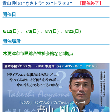
青山 剛 の ″きさトラ″ の ″トラセミ″
【開催終了】
開催日
6/12(日）、7/3(日）、8/7(日）、8/21(日）
開催場所
木更津市市民総合福祉会館など4拠点