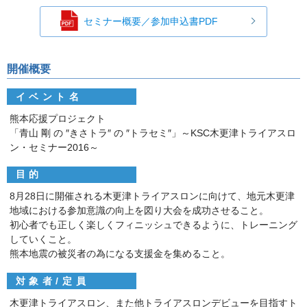
セミナー概要／参加申込書PDF
開催概要
イベント名
熊本応援プロジェクト
「青山 剛 の ″きさトラ″ の ″トラセミ″」～KSC木更津トライアスロ
ン・セミナー2016～
目的
8月28日に開催される木更津トライアスロンに向けて、地元木更津
地域における参加意識の向上を図り大会を成功させること。
初心者でも正しく楽しくフィニッシュできるように、トレーニング
していくこと。
熊本地震の被災者の為になる支援金を集めること。
対象者/定員
木更津トライアスロン、また他トライアスロンデビューを目指すト