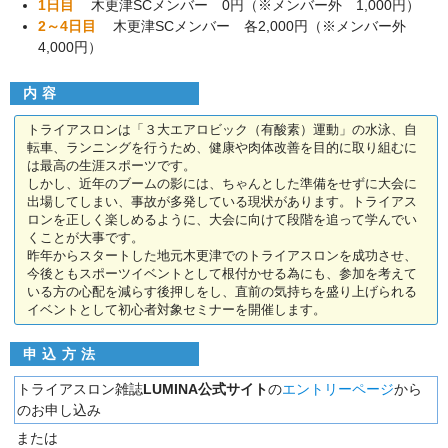
1日目
木更津SCメンバー 0円（※メンバー外 1,000円）
2～4日目
木更津SCメンバー 各2,000円（※メンバー外
4,000円）
内容
トライアスロンは「３大エアロビック（有酸素）運動」の水泳、自
転車、ランニングを行うため、健康や肉体改善を目的に取り組むに
は最高の生涯スポーツです。
しかし、近年のブームの影には、ちゃんとした準備をせずに大会に
出場してしまい、事故が多発している現状があります。トライアス
ロンを正しく楽しめるように、大会に向けて段階を追って学んでい
くことが大事です。
昨年からスタートした地元木更津でのトライアスロンを成功させ、
今後ともスポーツイベントとして根付かせる為にも、参加を考えて
いる方の心配を減らす後押しをし、直前の気持ちを盛り上げられる
イベントとして初心者対象セミナーを開催します。
申込方法
トライアスロン雑誌
LUMINA公式サイト
の
エントリーページ
から
のお申し込み
または