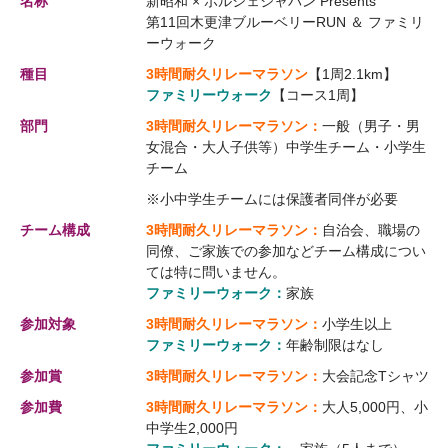
名称
新昭和 × ポルシェジャパン Presents
第11回木更津ブルーベリーRUN ＆ ファミリ
ーウォーク
種目
3時間耐久リレーマラソン
【1周2.1km】
ファミリーウォーク
【コース1周】
部門
3時間耐久リレーマラソン：
一般（男子・男
女混合・大人子供等）中学生チーム・小学生
チーム
※小中学生チームには保護者同伴が必要
チーム構成
3時間耐久リレーマラソン：
自治会、職場の
同僚、ご家族での参加などチーム構成につい
ては特に問いません。
ファミリーウォーク：
家族
参加対象
3時間耐久リレーマラソン：
小学生以上
ファミリーウォーク：
年齢制限はなし
参加賞
3時間耐久リレーマラソン：
大会記念Tシャツ
参加費
3時間耐久リレーマラソン：
大人5,000円、小
中学生2,000円