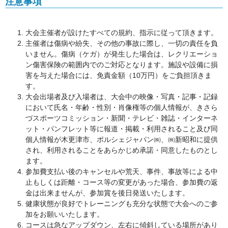
注意事項
大会主催者が設けたすべての規約、指示に従って頂きます。
主催者は傷病や紛失、その他の事故に際し、一切の責任を負
いません。傷病（ケガ）が発生した場合は、レクリエーショ
ン傷害保険の範囲内でのご対応となります。施設や設備に損
害を与えた場合には、免責金額（10万円）をご負担頂きま
す。
大会出場者及び入場者は、大会中の映像・写真・記事・記録
において氏名・年齢・性別・肖像権等の個人情報が、きさら
づスポーツコミッション・新聞・テレビ・雑誌・インターネ
ット・パンフレット等に報道・掲載・利用されること及び同
個人情報が木更津市、ポルシェジャパン㈱、㈱新昭和に提供
され、利用されることをあらかじめ承諾・同意したものとし
ます。
参加費支払い後のキャンセルや荒天、事件、事故等による中
止もしくは距離・コース等の変更があった場合、参加費の返
金は出来ませんが、参加賞を後日発送いたします。
健康状態が良好でトレーニングも充分な状態で大会へのご参
加をお願いいたします。
コースは急なアップダウン、左右に傾斜している場所があり