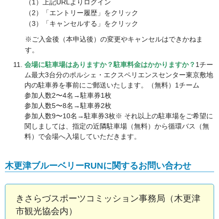
（1）上記URLよりログイン
（2）「エントリー履歴」をクリック
（3）「キャンセルする」をクリック
※ご入金後（本申込後）の変更やキャンセルはできかねま
す。
会場に駐車場はありますか？駐車料金はかかりますか？
1チー
ム最大3台分のポルシェ・エクスペリエンスセンター東京敷地
内の駐車券を事前にご郵送いたします。（無料）1チーム
参加人数2〜4名→駐車券1枚
参加人数5〜8名→駐車券2枚
参加人数9〜10名→駐車券3枚※ それ以上の駐車場をご希望に
関しましては、指定の近隣駐車場（無料）から循環バス（無
料）で会場へ入場していただきます。
木更津ブルーベリーRUNに関するお問い合わせ
きさらづスポーツコミッション事務局（木更津
市観光協会内）