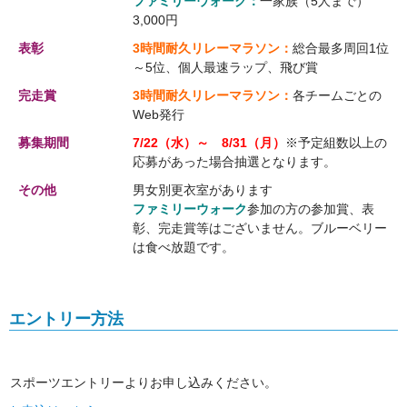
ファミリーウォーク：
一家族（5人まで）
3,000円
表彰
3時間耐久リレーマラソン：
総合最多周回1位
～5位、個人最速ラップ、飛び賞
完走賞
3時間耐久リレーマラソン：
各チームごとの
Web発行
募集期間
7/22（水）～ 8/31（月）
※予定組数以上の
応募があった場合抽選となります。
その他
男女別更衣室があります
ファミリーウォーク
参加の方の参加賞、表
彰、完走賞等はございません。ブルーベリー
は食べ放題です。
エントリー方法
スポーツエントリーよりお申し込みください。