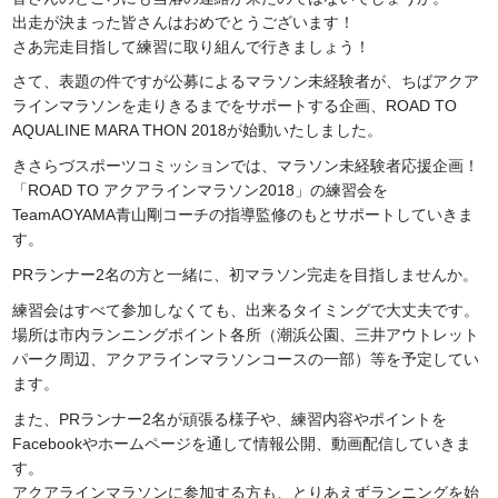
出走が決まった皆さんはおめでとうございます！
さあ完走目指して練習に取り組んで行きましょう！
さて、表題の件ですが公募によるマラソン未経験者が、ちばアクア
ラインマラソンを走りきるまでをサポートする企画、ROAD TO
AQUALINE MARA THON 2018が始動いたしました。
きさらづスポーツコミッションでは、マラソン未経験者応援企画！
「ROAD TO アクアラインマラソン2018」の練習会を
TeamAOYAMA青山剛コーチの指導監修のもとサポートしていきま
す。
PRランナー2名の方と一緒に、初マラソン完走を目指しませんか。
練習会はすべて参加しなくても、出来るタイミングで大丈夫です。
場所は市内ランニングポイント各所（潮浜公園、三井アウトレット
パーク周辺、アクアラインマラソンコースの一部）等を予定してい
ます。
また、PRランナー2名が頑張る様子や、練習内容やポイントを
Facebookやホームページを通して情報公開、動画配信していきま
す。
アクアラインマラソンに参加する方も、とりあえずランニングを始