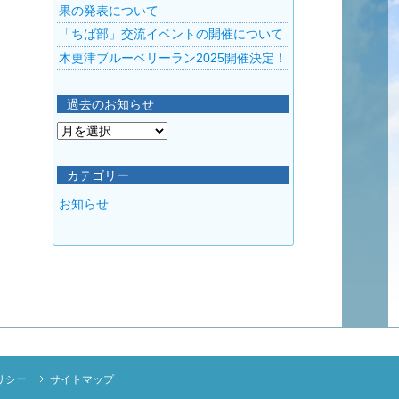
果の発表について
「ちば部」交流イベントの開催について
木更津ブルーベリーラン2025開催決定！
過去のお知らせ
過
去
の
カテゴリー
お
お知らせ
知
ら
せ
リシー
サイトマップ