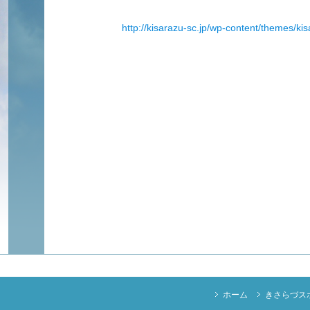
http://kisarazu-sc.jp/wp-content/themes/ki
ホーム
きさらづス