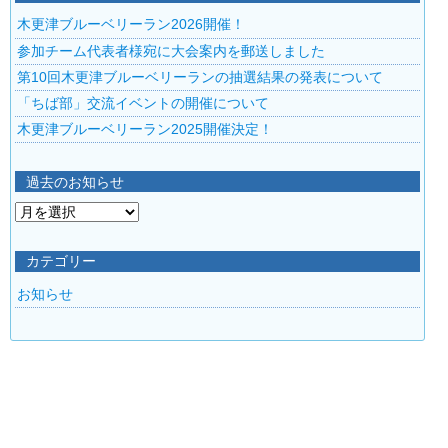
木更津ブルーベリーラン2026開催！
参加チーム代表者様宛に大会案内を郵送しました
第10回木更津ブルーベリーランの抽選結果の発表について
「ちば部」交流イベントの開催について
木更津ブルーベリーラン2025開催決定！
過去のお知らせ
過
去
の
カテゴリー
お
お知らせ
知
ら
せ